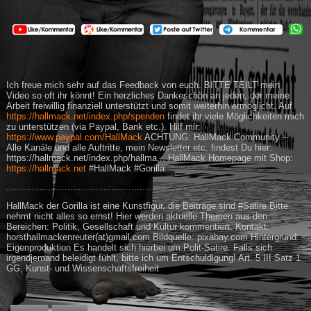
Ich freue mich sehr auf das Feedback von euch. BITTE TEILT mein
Video so oft ihr könnt! Ein herzliches Dankeschön an jeden, der meine
Arbeit freiwillig finanziell unterstützt und somit weiterhin ermöglicht. Auf
https://hallmack.net/index.php/spenden
findet ihr viele Möglichkeiten mich
zu unterstützen (via Paypal, Bank etc.). Hilf mir:
https://www.paypal.com/HallMack
ACHTUNG: HallMack Community –
Alle Kanäle und alle Auftritte, mein Newsletter etc. findest Du hier:
https://hallmack.net/index.php/hallma... HallMack Homepage mit Shop:
https://hallmack.net
#HallMack #Gorilla
.............................................................................................................
HallMack der Gorilla ist eine Kunstfigur, die Beiträge sind #Satire Bitte
nehmt nicht alles so ernst! Hier werden aktuelle Themen aus den
Bereichen: Politik, Gesellschaft und Kultur kommentiert. Kontakt:
horsthallmackenreuter(at)gmail.com Bildquelle: pixabay.com Hintergrund:
Eigenproduktion Es handelt sich hierbei um Polit-Satire. Falls sich
irgendjemand beleidigt fühlt, bitte ich um Entschuldigung! Art. 5 III Satz 1
GG, Kunst- und Wissenschaftsfreiheit