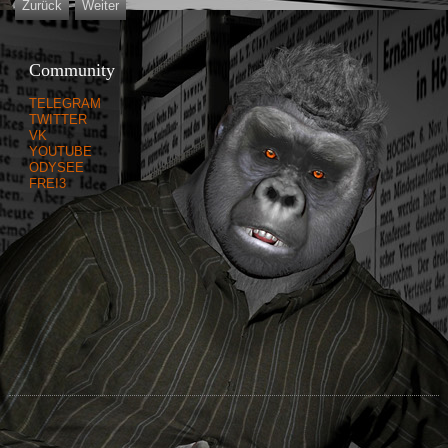
Zurück
Weiter
Community
TELEGRAM
TWITTER
VK
YOUTUBE
ODYSEE
FREI3