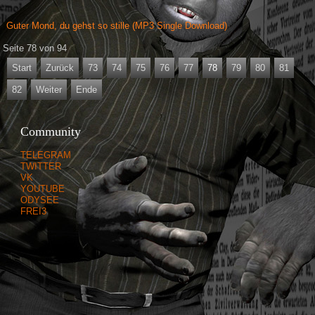
Guter Mond, du gehst so stille (MP3 Single Download)
Seite 78 von 94
Start
Zurück
73
74
75
76
77
78
79
80
81
82
Weiter
Ende
Community
TELEGRAM
TWITTER
VK
YOUTUBE
ODYSEE
FREI3